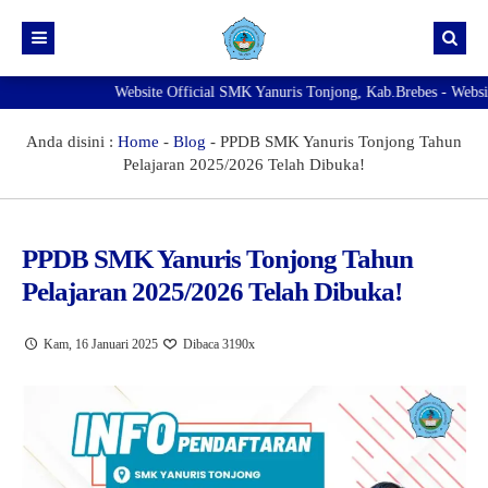
Website Official SMK Yanuris Tonjong, Kab.Brebes - Website ini be
Beranda
Info Kelulusan
Anda disini :
Home
-
Blog
-
PPDB SMK Yanuris Tonjong Tahun
Pelajaran 2025/2026 Telah Dibuka!
NEW
Pengumuman
Agenda
SMK Yanuris Tonjong Masih Membuka Pendaftaran Murid
Baru Tahun Pelajaran 2026/2027
NEW
PPDB SMK Yanuris Tonjong Tahun
Exambrowser
Pelajaran 2025/2026 Telah Dibuka!
Best
Prestasi
Kam, 16 Januari 2025
Dibaca 3190x
Galeri
Download
Fasilitas
Direktori
Ekskul
PENGADUAN KDST