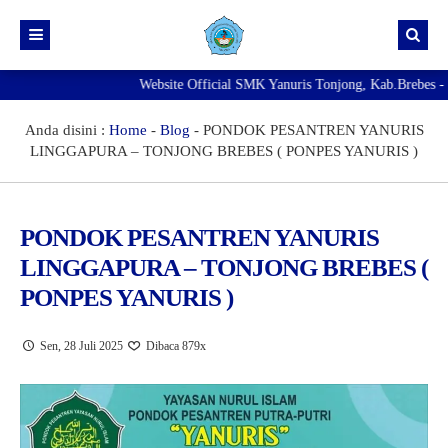
Website Official SMK Yanuris Tonjong, Kab.Brebes - Websi
Beranda
Info Kelulusan
Anda disini :
Home
-
Blog
-
PONDOK PESANTREN YANURIS
LINGGAPURA – TONJONG BREBES ( PONPES YANURIS )
NEW
Pengumuman
Agenda
SMK Yanuris Tonjong Masih Membuka Pendaftaran Murid
Baru Tahun Pelajaran 2026/2027
NEW
PONDOK PESANTREN YANURIS
Exambrowser
LINGGAPURA – TONJONG BREBES (
Best
Prestasi
PONPES YANURIS )
Galeri
Sen, 28 Juli 2025
Dibaca 879x
Download
Fasilitas
Direktori
Ekskul
PENGADUAN KDST