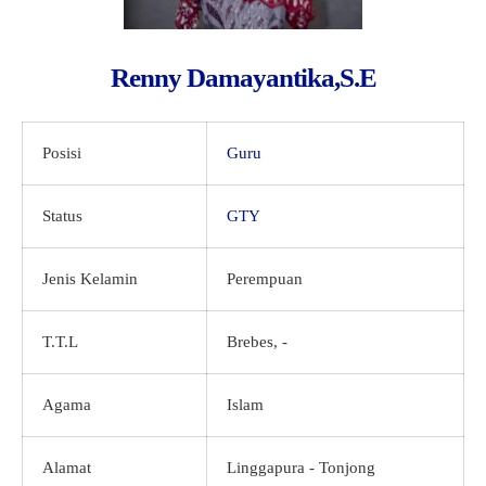
GTK
Renny Damayantika,S.E
Posisi
Guru
Status
GTY
Jenis Kelamin
Perempuan
T.T.L
Brebes, -
Agama
Islam
Alamat
Linggapura - Tonjong