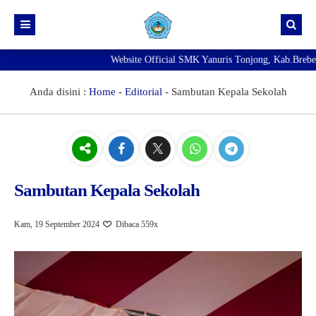
Website Official SMK Yanuris Tonjong, Kab.Brebes - W
Beranda
Info Kelulusan
Anda disini :
Home
-
Editorial
-
Sambutan Kepala Sekolah
NEW
Pengumuman
Agenda
SMK Yanuris Tonjong Masih Membuka Pendaftaran Murid
Baru Tahun Pelajaran 2026/2027
NEW
Exambrowser
Sambutan Kepala Sekolah
Best
Prestasi
Kam, 19 September 2024
Dibaca 559x
Galeri
Download
Fasilitas
Direktori
Ekskul
PENGADUAN KDST