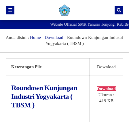
Website Official SMK Yanuris Tonjong, Kab.Brebe
Beranda
Info Kelulusan
Anda disini :
Home
-
Download
-
Roundown Kunjungan Industri
Yogyakarta ( TBSM )
NEW
Pengumuman
Agenda
SMK Yanuris Tonjong Masih Membuka Pendaftaran Murid
Baru Tahun Pelajaran 2026/2027
NEW
Keterangan File
Download
Exambrowser
Best
Prestasi
Roundown Kunjungan
Download
Galeri
Industri Yogyakarta (
Ukuran :
419 KB
TBSM )
Download
Fasilitas
Direktori
Ekskul
PENGADUAN KDST