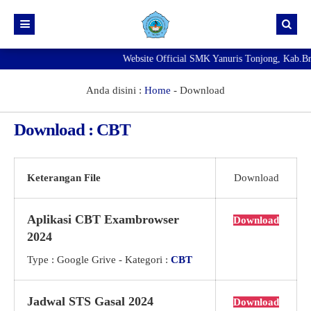
Website Official SMK Yanuris Tonjong, Kab.Breb
Beranda
Info Kelulusan
Anda disini :
Home
-
Download
NEW
Pengumuman
Download : CBT
Agenda
SMK Yanuris Tonjong Masih Membuka Pendaftaran Murid
Baru Tahun Pelajaran 2026/2027
NEW
Exambrowser
Keterangan File
Download
Best
Prestasi
Aplikasi CBT Exambrowser
Download
Galeri
2024
Download
Fasilitas
Type :
Google Grive
- Kategori :
CBT
Direktori
Ekskul
Jadwal STS Gasal 2024
Download
PENGADUAN KDST