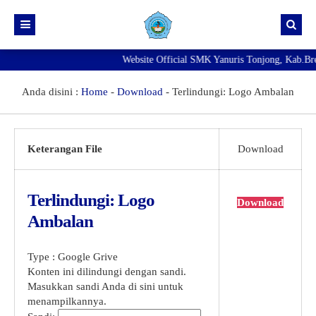
Website Official SMK Yanuris Tonjong, Kab.Brebe
Beranda
Info Kelulusan
Anda disini :
Home
-
Download
-
Terlindungi: Logo Ambalan
NEW
Pengumuman
Agenda
SMK Yanuris Tonjong Masih Membuka Pendaftaran Murid
Keterangan File
Download
Baru Tahun Pelajaran 2026/2027
NEW
Exambrowser
Best
Terlindungi: Logo
Prestasi
Download
Ambalan
Galeri
Download
Fasilitas
Type :
Google Grive
Konten ini dilindungi dengan sandi.
Direktori
Ekskul
Masukkan sandi Anda di sini untuk
menampilkannya.
PENGADUAN KDST