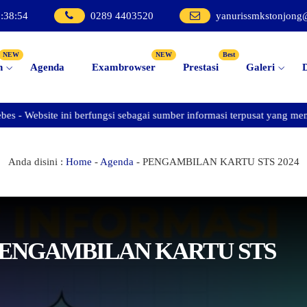
5
:
38
:
55
0289 4403520
yanurissmkstonjong
NEW
NEW
Best
n
Agenda
Exambrowser
Prestasi
Galeri
 Website ini berfungsi sebagai sumber informasi terpusat yang memfasil
Anda disini :
Home
-
Agenda
-
PENGAMBILAN KARTU STS 2024
PENGAMBILAN KARTU STS