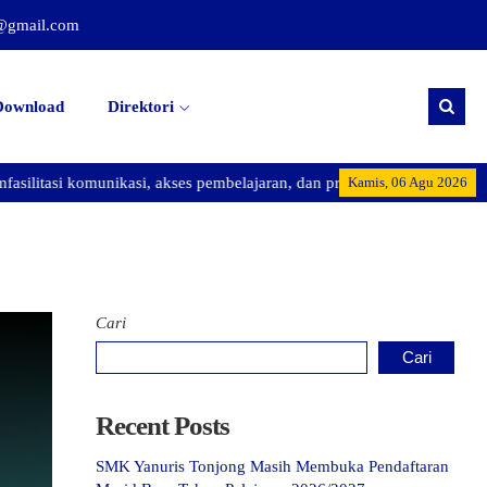
@gmail.com
Download
Direktori
itasi komunikasi, akses pembelajaran, dan promosi kegiatan sekolah.
Kamis, 06 Agu 2026
Cari
Cari
Recent Posts
SMK Yanuris Tonjong Masih Membuka Pendaftaran