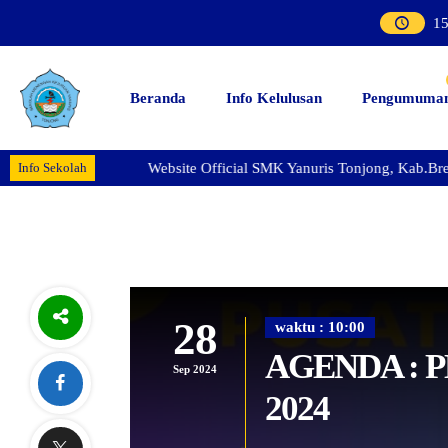
1
Beranda
Info Kelulusan
Pengumuma
Info Sekolah
Website Official SMK Yanuris Tonjong, Kab.Brebes -
28
waktu : 10:00
AGENDA : 
Sep 2024
2024