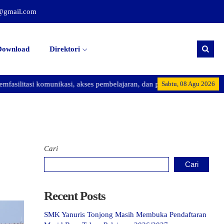
@gmail.com
Download
Direktori
itasi komunikasi, akses pembelajaran, dan promosi kegiatan sekolah.
Sabtu, 08 Agu 2026
Cari
Cari
Recent Posts
SMK Yanuris Tonjong Masih Membuka Pendaftaran