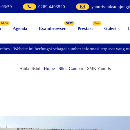
3
:
04
:
00
0289 4403520
yanurissmkstonjong
NEW
NEW
Best
n
Agenda
Exambrowser
Prestasi
Galeri
Website ini berfungsi sebagai sumber informasi terpusat yang memfasil
Anda disini :
Home
-
Slide Gambar
-
SMK Yanuris