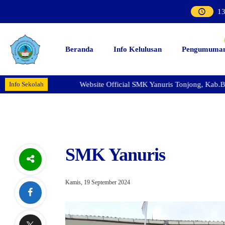
1
Beranda
Info Kelulusan
Pengumuma
Info Sekolah
Website Official SMK Yanuris Tonjong, Kab.Brebes - 
SMK Yanuris
Kamis, 19 September 2024