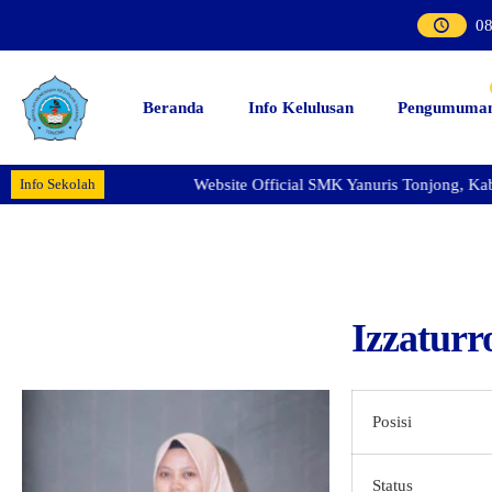
0
Beranda
Info Kelulusan
Pengumuma
Info Sekolah
Website Official SMK Yanuris Tonjong, Kab.Br
Izzatur
Posisi
Status