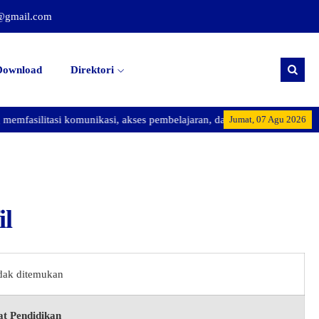
@gmail.com
Download
Direktori
emfasilitasi komunikasi, akses pembelajaran, dan promosi kegiatan sek
Jumat, 07 Agu 2026
il
idak ditemukan
t Pendidikan