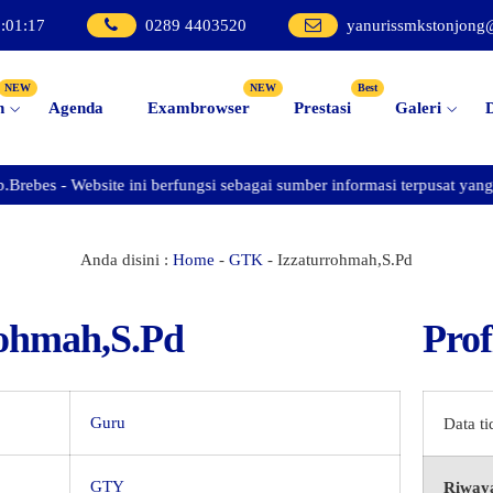
8
:
01
:
17
0289 4403520
yanurissmkstonjong
NEW
NEW
Best
n
Agenda
Exambrowser
Prestasi
Galeri
ebes - Website ini berfungsi sebagai sumber informasi terpusat yang m
Anda disini :
Home
-
GTK
-
Izzaturrohmah,S.Pd
rohmah,S.Pd
Prof
Guru
Data t
GTY
Riwaya