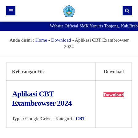
Website Official SMK Yanuris Tonjong, Kab.Brebes 
Beranda
Info Kelulusan
Anda disini :
Home
-
Download
-
Aplikasi CBT Exambrowser
2024
NEW
Pengumuman
Agenda
SMK Yanuris Tonjong Masih Membuka Pendaftaran Murid
Baru Tahun Pelajaran 2026/2027
NEW
Keterangan File
Download
Exambrowser
Best
Prestasi
Aplikasi CBT
Download
Galeri
Exambrowser 2024
Download
Fasilitas
Type :
Google Grive
- Kategori :
CBT
Direktori
Ekskul
PENGADUAN KDST